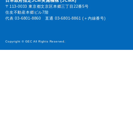
日本政府指定JCM実施機構 (JCMA)
〒113-0033 東京都文京区本郷三丁目22番5号
住友不動産本郷ビル7階
代表
03-6801-8860
直通
03-6801-8861 (＋内線番号)
Copyright © GEC All Rights Reserved.