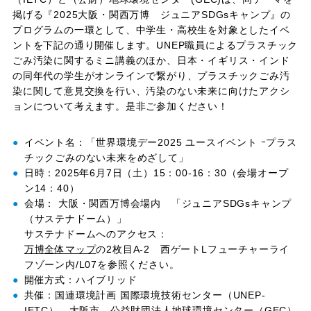
掲げる『2025大阪・関西万博 ジュニアSDGsキャンプ』の
プログラムの一環として、中学生・高校生を対象としたイベ
ントを下記の通り開催します。UNEP職員によるプラスチック
ごみ汚染に関するミニ講義のほか、日本・イギリス・インド
の同年代の学生がオンラインで繋がり、プラスチックごみ汚
染に関して意見交換を行い、汚染のない未来に向けたアクシ
ョンについて考えます。是非ご参加ください！
イベント名：「世界環境デー2025 ユースイベント ｰプラス
チックごみのない未来をめざして」
日時：2025年6月7日（土）15：00-16：30（会場オープ
ン14：40）
会場： 大阪・関西万博会場内 「ジュニアSDGsキャンプ
（サステナドーム）」
サステナドームへのアクセス：
万博全体マップ
の2枚目A-2 西ゲートLフューチャーライ
フゾーン内/L07を参照ください。
開催方式：ハイブリッド
共催：国連環境計画 国際環境技術センター（UNEP-
IETC）、大阪市、公益財団法人地球環境センター（GEC）