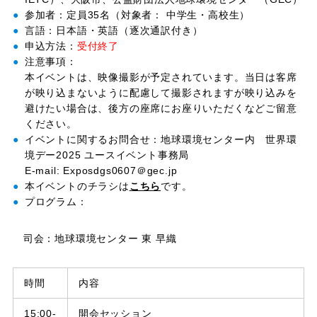
参加者：定員35名（対象者： 中学生・高校生）
言語：日本語・英語（逐次通訳付き）
申込方法：
受付終了
注意事項：
本イベントは、映像撮影が予定されています。当日は客席
が映り込まないように配慮して撮影されますが映り込みを
避けたい場合は、後方の座席にお座りいただくなどご留意
ください。
イベントに関するお問合せ：地球環境センター内 世界環
境デー2025 ユースイベント事務局
E-mail: Exposdgs0607＠gec.jp
本イベントのチラシは
こちら
です。
プログラム：
司会：地球環境センター 東 早織
時間
内容
15:00-
開会セッション