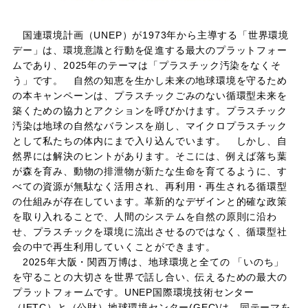
国連環境計画（UNEP）が1973年から主導する「世界環境
デー」は、環境意識と行動を促進する最大のプラットフォー
ムであり、2025年のテーマは「プラスチック汚染をなくそ
う」です。 自然の知恵を生かし未来の地球環境を守るため
の本キャンペーンは、プラスチックごみのない循環型未来を
築くための協力とアクションを呼びかけます。プラスチック
汚染は地球の自然なバランスを崩し、マイクロプラスチック
として私たちの体内にまで入り込んでいます。 しかし、自
然界には解決のヒントがあります。そこには、例えば落ち葉
が森を育み、動物の排泄物が新たな生命を育てるように、す
べての資源が無駄なく活用され、再利用・再生される循環型
の仕組みが存在しています。革新的なデザインと的確な政策
を取り入れることで、人間のシステムを自然の原則に沿わ
せ、プラスチックを環境に流出させるのではなく、循環型社
会の中で再生利用していくことができます。
2025年大阪・関西万博は、地球環境と全ての 「いのち」
を守ることの大切さを世界で話し合い、伝えるための最大の
プラットフォームです。UNEP国際環境技術センター
（IETC）と（公財）地球環境センター(GEC)は、同テーマを