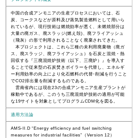
中国の合成アンモニアの生産プロセスにおいては、石
炭、コークスなどが原料及び蒸気製造燃料として用いら
れているが、現行技術は燃焼効率が悪く、未燃焼部分は
大量の廃ガス、廃スラッジ(燃え殻)、廃フライアッシュ
（飛灰）の形で利用されることなく廃棄されてきた。
本プロジェクトは、これら三種の未利用廃棄物（廃ガ
ス、廃スラッジ、廃フライアッシュ）を石炭と混焼・熱
回収する『三廃混焼炉技術（以下、三廃炉）』を導入す
ることで従来型の石炭焚きボイラーを代替し、エネルギ
ー利用効率の向上により化石燃料の代替･削減を行うこと
でCO2排出量を削減するものである。
雲南省内には現在23の合成アンモニア生産プラントが
稼動中であるが、このうち三廃混焼炉技術の適用が可能
な19サイトを対象としてプログラムCDM化を図る。
適用方法論
AMS-II.D “Energy efficiency and fuel switching
measures for industrial facilities”（Version 12）