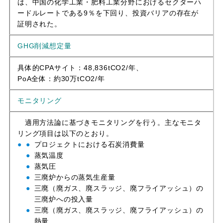
は、中国の化学工業・肥料工業分野におけるセクターハ
ードルレートである9％を下回り、投資バリアの存在が
証明された。
GHG削減想定量
具体的CPAサイト：48,836tCO2/年、
PoA全体：約30万tCO2/年
モニタリング
適用方法論に基づきモニタリングを行う。主なモニタ
リング項目は以下のとおり。
プロジェクトにおける石炭消費量
蒸気温度
蒸気圧
三廃炉からの蒸気生産量
三廃（廃ガス、廃スラッジ、廃フライアッシュ）の
三廃炉への投入量
三廃（廃ガス、廃スラッジ、廃フライアッシュ）の
熱量