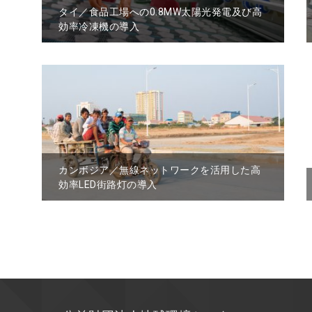
タイ／食品工場への0.8MW太陽光発電及び高
効率冷凍機の導入
タイにおいて新設する水産・食品工場に太陽
光発電システムおよび自然冷媒を用いた高効
率冷凍機を導入し、CO2排出を削減する。
カンボジア／無線ネットワークを活用した高
効率LED街路灯の導入
インフラ整備の需要が増加するカンボジア
に、無線ネットワークを活用した高効率LED
街路灯を導入することにより、エネルギー使
用量とGHG排出量を削減する