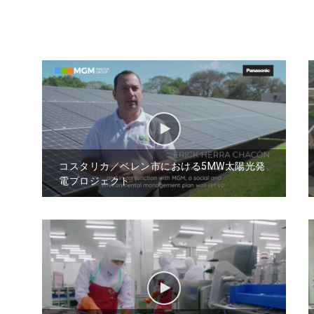
コスタリカ／ベレン市における5MW太陽光発
電プロジェクト
コスタリカ国グアナカスティ州ベレン市に、
大規模太陽光発電所を導入する事業。 導入し
た太陽光発電所の電力は、グアナカスティ州
の電力会社であるCoope Guanacaste社の顧
客へ供給される