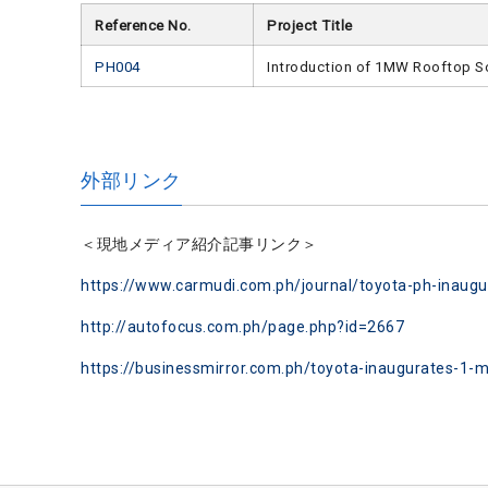
Reference No.
Project Title
PH004
Introduction of 1MW Rooftop So
外部リンク
＜現地メディア紹介記事リンク＞
https://www.carmudi.com.ph/journal/toyota-ph-inaugur
http://autofocus.com.ph/page.php?id=2667
https://businessmirror.com.ph/toyota-inaugurates-1-m