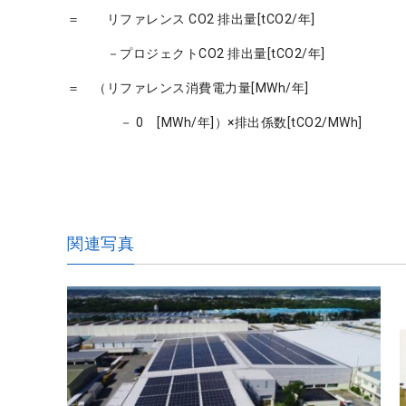
＝ リファレンス CO2 排出量[tCO2/年]
－プロジェクトCO2 排出量[tCO2/年]
＝ （リファレンス消費電力量[MWh/年]
－ 0 [MWh/年]）×排出係数[tCO2/MWh]
関連写真