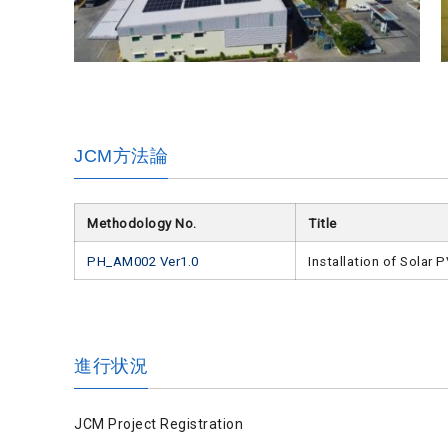
JCM方法論
Methodology No.
Title
PH_AM002 Ver1.0
Installation of Solar 
進行状況
JCM Project Registration