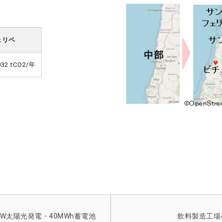
ェリペ
032 tCO2/年
W太陽光発電・40MWh蓄電池
飲料製造工場