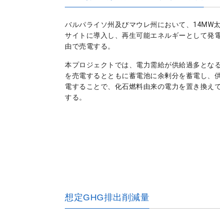
バルパライソ州及びマウレ州において、14MW太
サイトに導入し、再生可能エネルギーとして発
由で売電する。
本プロジェクトでは、電力需給が供給過多とな
を売電するとともに蓄電池に余剰分を蓄電し、
電することで、化石燃料由来の電力を置き換え
する。
想定GHG排出削減量