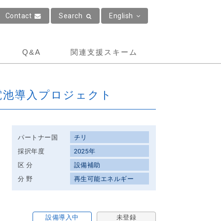
Contact
Search
English
Q&A
関連支援スキーム
電池導入プロジェクト
パートナー国
チリ
採択年度
2025年
区 分
設備補助
分 野
再生可能エネルギー
設備導入中
未登録