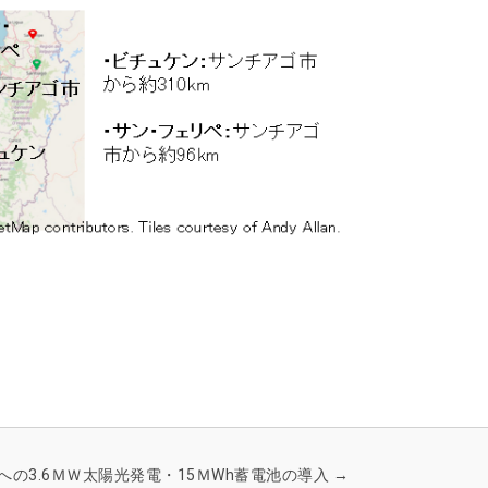
への3.6ＭＷ太陽光発電・15ＭWh蓄電池の導入
→