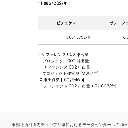
11,086 tCO2/年
ビチュケン
サン・フ
5,054 tCO2/年
6,
= リファレンス CO2 排出量
– プロジェクトCO2 排出量
・ リファレンス CO2 排出量
= プロジェクト発電量 [MWh/年]
X 排出係数 [tCO₂/MWh]
・ プロジェクト CO2 排出量 = 0 [tCO2/年]
←
東部経済回廊内チョンブリ県におけるデータセンターへの55M