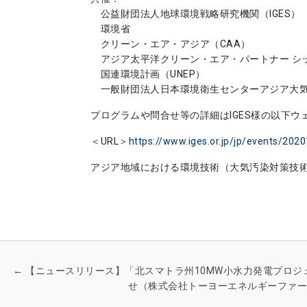
公益財団法人地球環境戦略研究機関（IGES）
環境省
クリーン・エア・アジア（CAA）
アジア太平洋クリーン・エア・パートナー シッ
国連環境計画（UNEP）
一般財団法人日本環境衛生センターアジア大気
プログラムや問合せ等の詳細はIGES様の以下
＜URL＞
https://www.iges.or.jp/jp/events/202
アジア地域における環境技術（大気汚染対策技
←
【ニュースリリース】「北スマトラ州10MW小水力発電プロジ
せ（株式会社トーヨーエネルギーファー