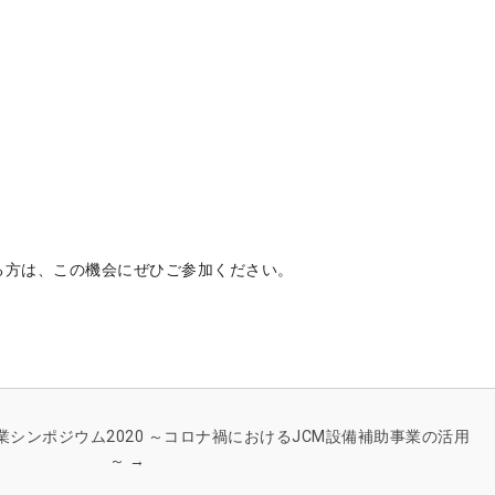
る方は、この機会にぜひご参加ください。
業シンポジウム2020 ～コロナ禍におけるJCM設備補助事業の活用
～
→