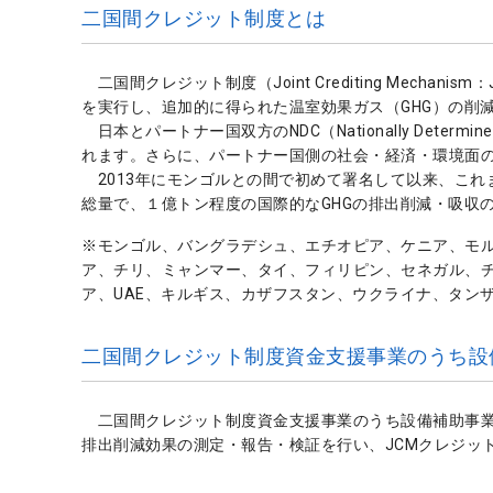
二国間クレジット制度とは
二国間クレジット制度（Joint Crediting Mec
を実行し、追加的に得られた温室効果ガス（GHG）の削
日本とパートナー国双方のNDC（Nationally Deter
れます。さらに、パートナー国側の社会・経済・環境面
2013年にモンゴルとの間で初めて署名して以来、これま
総量で、１億トン程度の国際的なGHGの排出削減・吸収
※モンゴル、バングラデシュ、エチオピア、ケニア、モ
ア、チリ、ミャンマー、タイ、フィリピン、セネガル、
ア、UAE、キルギス、カザフスタン、ウクライナ、タン
二国間クレジット制度資金支援事業のうち設
二国間クレジット制度資金支援事業のうち設備補助事業で
排出削減効果の測定・報告・検証を行い、JCMクレジッ