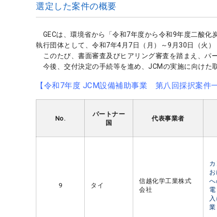
選定した案件の概要
GECは、環境省から「令和7年度から令和9年度二酸化
執行団体として、令和7年4月7日（月）～9月30日（火）
このたび、書面審査及びヒアリング審査を踏まえ、パー
今後、交付決定の手続等を進め、JCMの実施に向けた
【令和7年度 JCM設備補助事業 第八回採択案件
パートナー
No.
代表事業者
国
カ
お
信越化学工業株式
へ
9
タイ
会社
電
入
業